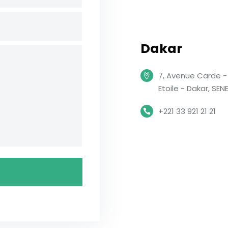
Dakar
7, Avenue Carde 
Etoile - Dakar, SE
+221 33 921 21 21